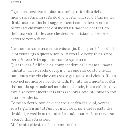
attrai.
Ogni idea positiva impiantata nella profondità della
memoria attira un segnale di energia, questo è il tuo punto
di attrazione. Finché i suggerimenti con cui lavori sono
formulati chiaramente e allineati sul modello energetico
della tua volontà, le cose che desideri iniziano ad essere
attratte verso di te.
Nel mondo spirituale tutto esiste già. Ecco perché quello che
vuoi esiste già a questo livello. In realtà, è sempre esistito
perché non c’è tempo nel mondo spirituale.
Questa idea è difficile da comprendere dalla mente umana
limitata, ma se cerchi di capirlo, ti renderai conto che dal
momento che ciò che vuoi esiste già, questo ti viene offerto
solo nel momento in cui lo chiedi. Per attirare questa realtà
dal mondo spirituale nel mondo materiale, tutto ciò che devi
fare è se
mpre emettere la stessa vibrazione, all’unisono con
il tuo desiderio.
Come ho detto, non devi creare la realtà che vuoi, perché
esiste già. Sii un tutt’uno con la vibrazione della realtà che
desideri, e così lo attirerai nel mondo materiale attraverso
la legge dell’attrazione.
Mi è stato chiesto : sì, ma come si fa?