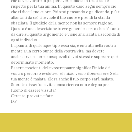
che devi lavorare di più per avere fiducia in te stesso e
rispetto per la tua anima. In questo caso segui sempre ciò
che ti dice il tuo cuore. Più stai pensando e giudicando, più ti
allontani da ciò che vuole il tuo cuore e prendi la strada
sbagliata. Il giudizio della mente non ha sempre ragione.
Questa è una descrizione breve generale, certo che c’è tanto
da dire su questo argomento e viene analizzata a seconda di
ogni individuo.
La paura, di qualunque tipo essa sia, è entrata nella vostra
mente a un certo punto della vostra vita, ma dovete
analizzarvi, essere consapevoli di voi stessi e superare quel
determinato momento.
Essere coscienti delle vostre paure significa l’inizio del
vostro percorso evolutivo e l’inizio verso il benessere. Se la
tua mente è malata, allora anche il tuo corpo sarà malato.
Socrate disse: “una vita senza ricerca non è degna per
l’uomo di essere vissuta”.
Cercate, provate e fate.
D.V.