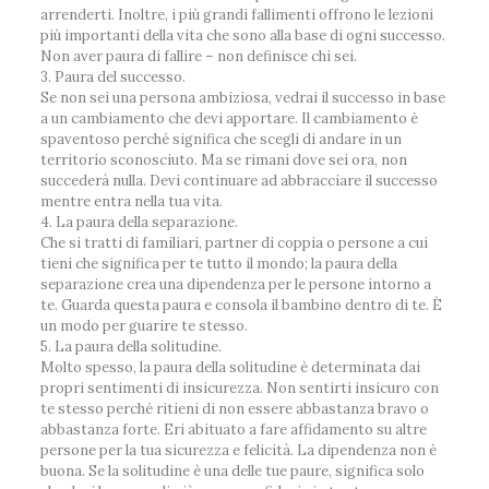
arrenderti. Inoltre, i più grandi fallimenti offrono le lezioni
più importanti della vita che sono alla base di ogni successo.
Non aver paura di fallire – non definisce chi sei.
3. Paura del successo.
Se non sei una persona ambiziosa, vedrai il successo in base
a un cambiamento che devi apportare. Il cambiamento è
spaventoso perché significa che scegli di andare in un
territorio sconosciuto. Ma se rimani dove sei ora, non
succederà nulla. Devi continuare ad abbracciare il successo
mentre entra nella tua vita.
4. La paura della separazione.
Che si tratti di familiari, partner di coppia o persone a cui
tieni che significa per te tutto il mondo; la paura della
separazione crea una dipendenza per le persone intorno a
te. Guarda questa paura e consola il bambino dentro di te. È
un modo per guarire te stesso.
5. La paura della solitudine.
Molto spesso, la paura della solitudine è determinata dai
propri sentimenti di insicurezza. Non sentirti insicuro con
te stesso perché ritieni di non essere abbastanza bravo o
abbastanza forte. Eri abituato a fare affidamento su altre
persone per la tua sicurezza e felicità. La dipendenza non è
buona. Se la solitudine è una delle tue paure, significa solo