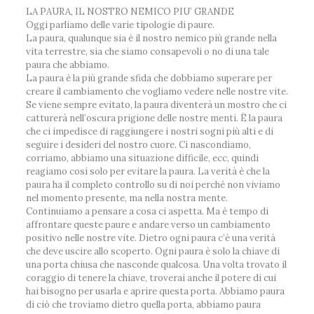
LA PAURA, IL NOSTRO NEMICO PIU’ GRANDE
Oggi parliamo delle varie tipologie di paure.
La paura, qualunque sia è il nostro nemico più grande nella
vita terrestre, sia che siamo consapevoli o no di una tale
paura che abbiamo.
La paura è la più grande sfida che dobbiamo superare per
creare il cambiamento che vogliamo vedere nelle nostre vite.
Se viene sempre evitato, la paura diventerà un mostro che ci
catturerà nell’oscura prigione delle nostre menti. È la paura
che ci impedisce di raggiungere i nostri sogni più alti e di
seguire i desideri del nostro cuore. Ci nascondiamo,
corriamo, abbiamo una situazione difficile, ecc, quindi
reagiamo cosi solo per evitare la paura. La verità è che la
paura ha il completo controllo su di noi perché non viviamo
nel momento presente, ma nella nostra mente.
Continuiamo a pensare a cosa ci aspetta. Ma è tempo di
affrontare queste paure e andare verso un cambiamento
positivo nelle nostre vite. Dietro ogni paura c’è una verità
che deve uscire allo scoperto. Ogni paura è solo la chiave di
una porta chiusa che nasconde qualcosa. Una volta trovato il
coraggio di tenere la chiave, troverai anche il potere di cui
hai bisogno per usarla e aprire questa porta. Abbiamo paura
di ciò che troviamo dietro quella porta, abbiamo paura