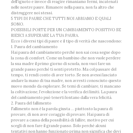
dell’ignoto e invece di reagire rimaniamo fermi, incatenati
nelle nostre paure. Rimanere nella paura, non fa altro che
distruggere noi stessi.
5 TIPI DI PAURE CHE TUTTI NOI ABBIAMO E QUALI
SONO.
POSSIBILI PORTE PER UN CAMBIAMENTO POSITIVO SE
RIESCI A SUPERARE LA TUA PAURA.
Ecco i diversi tipi di paure e il tipo di verità che nascondono:
1. Paura del cambiamento
Hai paura del cambiamento perché non sai cosa segue dopo
la zona di comfort. Come un bambino che non vuole perdere
la sua madre il primo giorno di scuola, non vuoi fare un
grande passo perché ti senti protetto. Ma col passare del
tempo, ti rendi conto di aver torto. Se non avessi lasciato
andare la mano di tua madre, non avresti conosciuto questo
nuovo mondo da esplorare. Se temi di cambiare, ti mancano
la coltivazione, l’evoluzione e la verifica dei limiti. La paura
del cambiamento può tenerti lontano dalla vera felicità.
2. Paura del fallimento
Fallimento non è la parola giusta … piuttosto la paura di
provare, di non aver coraggio di provare. Hai paura di
provare a causa della possibilità di fallire, motivo per cui
scegli di non fare il grande passo. Solo perché alcuni
tentativi non hanno funzionato prima non significa che devi