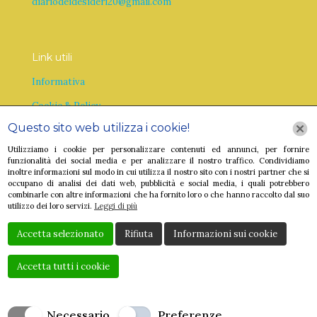
diariodeidesideri20@gmail.com
Link utili
Informativa
Cookie & Policy
Questo sito web utilizza i cookie!
Utilizziamo i cookie per personalizzare contenuti ed annunci, per fornire
funzionalità dei social media e per analizzare il nostro traffico. Condividiamo
inoltre informazioni sul modo in cui utilizza il nostro sito con i nostri partner che si
occupano di analisi dei dati web, pubblicità e social media, i quali potrebbero
combinarle con altre informazioni che ha fornito loro o che hanno raccolto dal suo
utilizzo dei loro servizi.
Leggi di più
Accetta selezionato
Rifiuta
Informazioni sui cookie
Accetta tutti i cookie
Creato da
Local Web – Agenzia Web Marketing Milano
Copyrights © 2023 GEANINA BURCA - P. IVA
Necessario
Preferenze