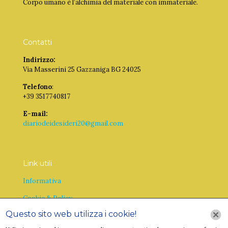
Corpo umano è l’alchimia del materiale con immateriale.
Contatti
Indirizzo:
Via Masserini 25 Gazzaniga BG 24025
Telefono
:
+39 3517740817
E-mail:
diariodeidesideri20@gmail.com
Link utili
Informativa
Cookie & Policy
Questo sito web utilizza i cookie!