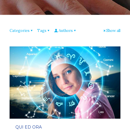
Categories
Tags
Authors
Show all
QUI ED ORA