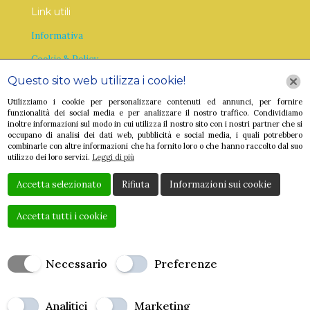
Link utili
Informativa
Cookie & Policy
Questo sito web utilizza i cookie!
Utilizziamo i cookie per personalizzare contenuti ed annunci, per fornire
funzionalità dei social media e per analizzare il nostro traffico. Condividiamo
inoltre informazioni sul modo in cui utilizza il nostro sito con i nostri partner che si
occupano di analisi dei dati web, pubblicità e social media, i quali potrebbero
combinarle con altre informazioni che ha fornito loro o che hanno raccolto dal suo
utilizzo dei loro servizi.
Leggi di più
Accetta selezionato
Rifiuta
Informazioni sui cookie
Accetta tutti i cookie
Creato da
Local Web – Agenzia Web Marketing Milano
Copyrights © 2023 GEANINA BURCA - P. IVA
Necessario
Preferenze
BRCLGN74L47Z129Z | Tutti i diritti riservati.
Analitici
Marketing